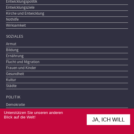
Entwicklungspolitik
Entwicklungsziele
Kirche und Entwicklung
Nothilfe
Wirksamkeit
SOZIALES
Armut
Bildung
Ernährung
Flucht und Migration
Frauen und Kinder
Gesundheit
Kultur
Städte
POLITIK
Demokratie
Fragile Staaten
Unterstützen Sie unseren anderen
Friedensarbeit
Blick auf die Welt!
JA, ICH WILL
Korruption
Krieg, Waffen, Rüstung