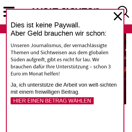
Direkt
zum
Inhalt
Dies ist keine Paywall.
ABO
LOGIN
Aber Geld brauchen wir schon:
Unseren Journalismus, der vernachlässigte
Themen und Sichtweisen aus dem globalen
Süden aufgreift, gibt es nicht für lau. Wir
brauchen dafür Ihre Unterstützung – schon 3
Euro im Monat helfen!
Ja, ich unterstütze die Arbeit von welt-sichten
mit einem freiwilligen Beitrag.
HIER EINEN BETRAG WÄHLEN
Warnung vor den Putschisten: Chin, die nach Indien geflohen sind, halten dort im März
2021 eine Mahnwache gegen den Militärputsch in Myanmar ab.
Mayank
Makhija/NurPhoto/picture alliance
Myanmar