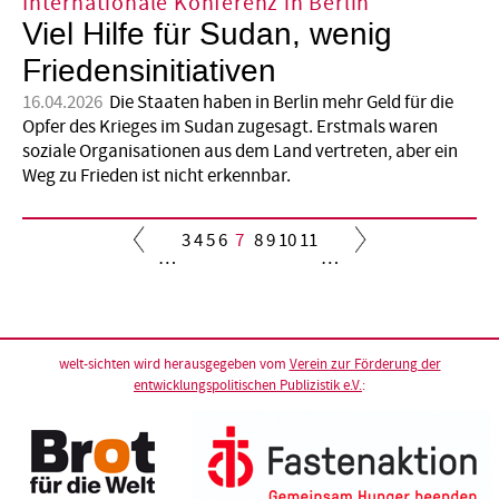
Internationale Konferenz in Berlin
Viel Hilfe für Sudan, wenig
Friedensinitiativen
16.04.2026
Die Staaten haben in Berlin mehr Geld für die
Opfer des Krieges im Sudan zugesagt. Erstmals waren
soziale Organisationen aus dem Land vertreten, aber ein
Weg zu Frieden ist nicht erkennbar.
Seite
3
Seite
4
Seite
5
Seite
6
Aktuelle
7
Seite
8
Seite
9
Seite
10
Seite
11
…
…
Seite
Seitennummerierung
welt-sichten wird herausgegeben vom
Verein zur Förderung der
entwicklungspolitischen Publizistik e.V.
: