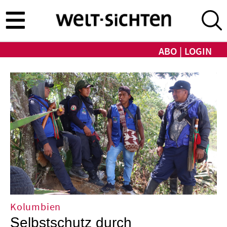
Direkt
zum
Inhalt
ABO
LOGIN
d ökumenische Zusammenarbeit
Kolumbien
Selbstschutz durch