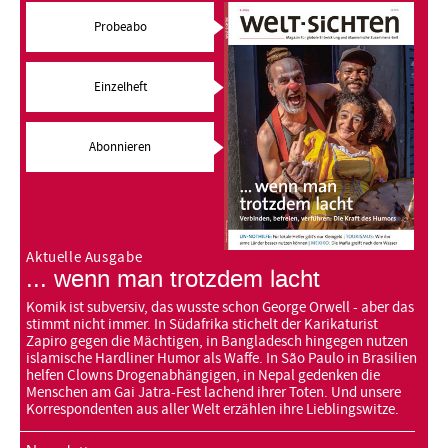
Probeabo
Einzelheft
Abonnieren
Aktuelle Ausgabe
... wenn man trotzdem lacht
Komik ist subversiv, das wusste schon George Orwell - aber das
stimmt nicht immer. In Südafrika stichelt der Karikaturist
Zapiro gegen die Mächtigen, in Bangladesch hingegen nutzen
islamische Hardliner Humor als Waffe. In São Paulo in Brasilien
helfen Clowns Drogenabhängigen, in Nepal gedenken die
Menschen am Gai Jatra-Fest lachend ihrer Toten. Und unsere
Korrespondenten aus aller Welt erzählen ihre Lieblingswitze.