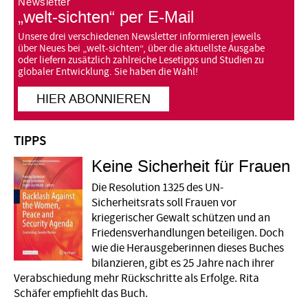
„welt-sichten“ per E-Mail
Unsere drei verschiedenen Newsletter informieren jeweils
über Neues bei „welt-sichten“, über die aktuellste Ausgabe
oder liefern zusätzlich zahlreiche Lesetipps und Studien zu
globaler Entwicklung. Sie haben die Wahl!
HIER ABONNIEREN
TIPPS
Keine Sicherheit für Frauen
Die Resolution 1325 des UN-
Sicherheitsrats soll Frauen vor
kriegerischer Gewalt schützen und an
Friedensverhandlungen beteiligen. Doch
wie die Herausgeberinnen dieses Buches
bilanzieren, gibt es 25 Jahre nach ihrer
Verabschiedung mehr Rückschritte als Erfolge. Rita
Schäfer empfiehlt das Buch.