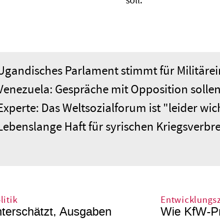
soll.
Ugandisches Parlament stimmt für Militärei
Venezuela: Gespräche mit Opposition soll
Experte: Das Weltsozialforum ist "leider wic
Lebenslange Haft für syrischen Kriegsverbre
itik
Entwicklungs
unterschätzt, Ausgaben
Wie KfW-Pr