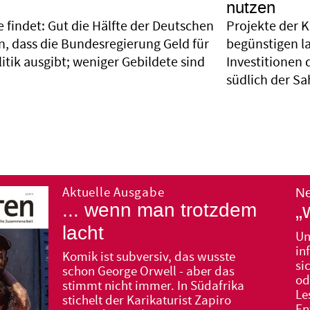
nutzen
 findet: Gut die Hälfte der Deutschen
Projekte der K
n, dass die Bundesregierung Geld für
begünstigen l
tik ausgibt; weniger Gebildete sind
Investitionen 
südlich der Sa
Aktuelle Ausgabe
... wenn man trotzdem
„
lacht
Un
in
Komik ist subversiv, das wusste
si
schon George Orwell - aber das
od
stimmt nicht immer. In Südafrika
Le
stichelt der Karikaturist Zapiro
En