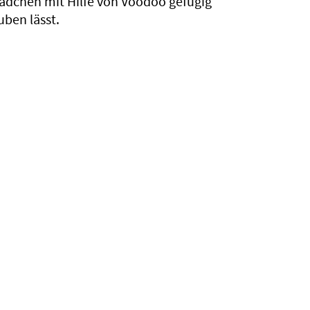
Mädchen mit Hilfe von Voodoo gefügig
uben lässt.