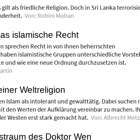
ilt als friedliche Religion. Doch in Sri Lanka terrorisi
derheit.
Von:
Rohini Mohan
das islamische Recht
en sprechen Recht in von ihnen beherrschten
 haben islamistische Gruppen unterschied­liche Vorst
lte und wie eine neue Ordnung durchzusetzen ist.
artin
einer Weltreligion
en Islam als intolerant und gewalttätig. Dabei suchen
it den Werten der Aufklärung vereinbar zu machen. I
der Westen erst stark gemacht hat.
Von:
Albrecht Met
straum des Doktor Wen