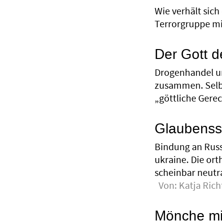
Wie verhält sich
Terrorgruppe mit
Der Gott 
Drogenhandel u
zusammen. Selb
„göttliche Gerec
Glaubensst
Bindung an Russl
ukraine. Die ort
scheinbar neutra
Von:
Katja Rich
Mönche mi