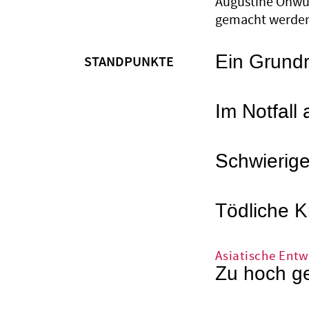
Augustine Onwui
gemacht werden u
Ein Grund
STANDPUNKTE
Im Notfal
Schwierig
Tödliche Kr
Asiatische Ent
Zu hoch g