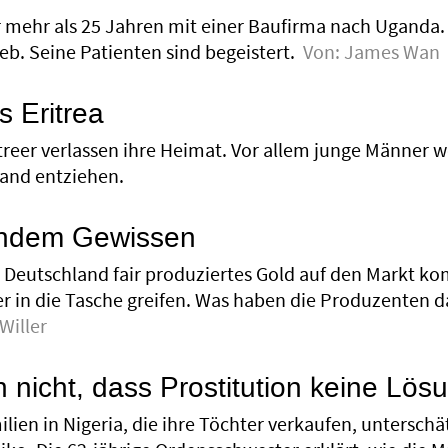
mehr als 25 Jahren mit einer Baufirma nach Uganda. „
ieb. Seine Patienten sind begeistert.
Von:
James Wan
 Eritrea
reer verlassen ihre Heimat. Vor allem junge Männer wo
Land entziehen.
endem Gewissen
in Deutschland fair produ­ziertes Gold auf den Mark
fer in die Tasche greifen. Was haben die Produzenten 
Willer
 nicht, dass Prostitution keine Lösu
lien in Nigeria, die ihre Töchter verkaufen, untersch