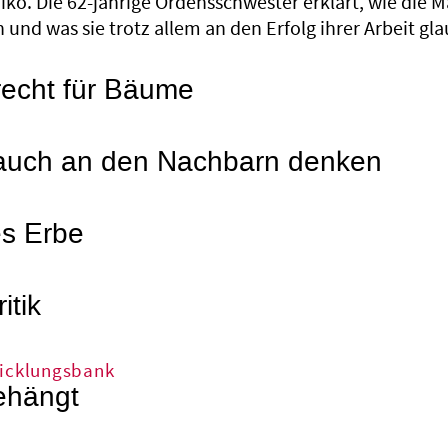
ko. Die 62-jährige Ordensschwester erklärt, wie die 
nd was sie trotz allem an den Erfolg ihrer Arbeit gla
recht für Bäume
l auch an den Nachbarn denken
es Erbe
itik
wicklungsbank
ehängt