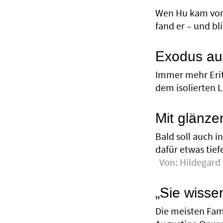
Wen Hu kam vor 
fand er – und bl
Exodus aus
Immer mehr Erit
dem isolierten 
Mit glänz
Bald soll auch 
dafür etwas tie
Von:
Hildegard 
„Sie wissen
Die meisten Fami