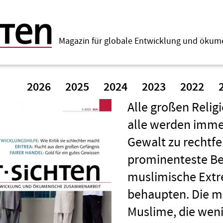
Magazin für globale Entwicklung und öku
2026
2025
2024
2023
2022
Alle großen Relig
alle werden imme
Gewalt zu rechtfer
prominenteste Beis
muslimische Extr
behaupten. Die me
Muslime, die weni