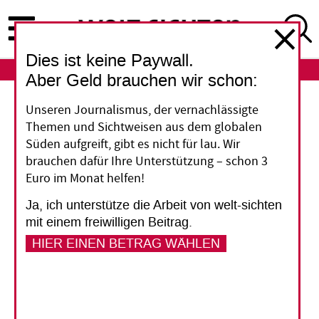
Direkt
zum
Inhalt
Dies ist keine Paywall.
ABO
LOGIN
Aber Geld brauchen wir schon:
Pandemie
Unseren Journalismus, der vernachlässigte
Themen und Sichtweisen aus dem globalen
Das Virus und andere
Süden aufgreift, gibt es nicht für lau. Wir
brauchen dafür Ihre Unterstützung – schon 3
Krisen
Euro im Monat helfen!
Ja, ich unterstütze die Arbeit von welt-sichten
Was bedeutet die Corona-Pandemie für
mit einem freiwilligen Beitrag.
Menschen in armen Ländern? Wie kann
HIER EINEN BETRAG WÄHLEN
sichergestellt werden, dass ein möglicher
Impfstoff allen zugutekommt? Berichte aus
einer Welt im Corona-Fieber.